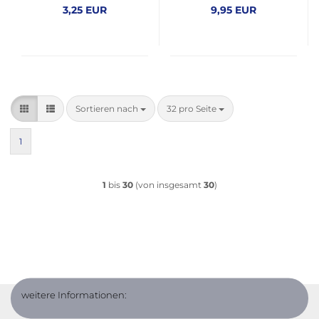
3,25 EUR
9,95 EUR
Sortieren nach
pro Seite
Sortieren nach
32 pro Seite
1
1
bis
30
(von insgesamt
30
)
weitere Informationen: