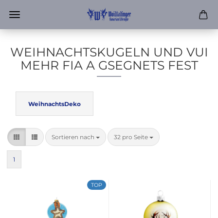
WEIHNACHTSKUGELN UND VUI
MEHR FIA A GSEGNETS FEST
WeihnachtsDeko
Sortieren nach
pro Seite
Sortieren nach
32 pro Seite
1
TOP