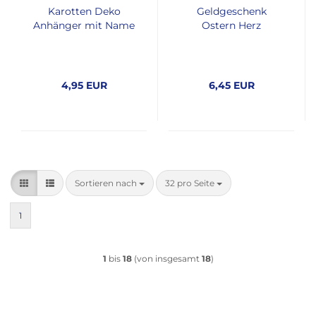
Karotten Deko
Geldgeschenk
Anhänger mit Name
Ostern Herz
4,95 EUR
6,45 EUR
Sortieren nach
pro Seite
Sortieren nach
32 pro Seite
1
1
bis
18
(von insgesamt
18
)