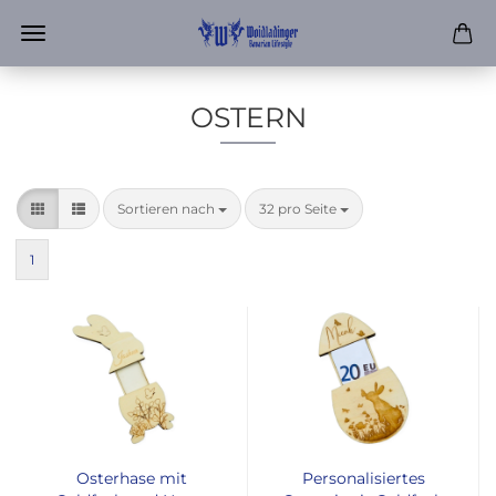
OSTERN
Sortieren nach
pro Seite
Sortieren nach
32 pro Seite
1
Osterhase mit
Personalisiertes