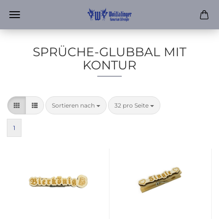
SPRÜCHE-GLUBBAL MIT
KONTUR
Sortieren nach
pro Seite
Sortieren nach
32 pro Seite
1