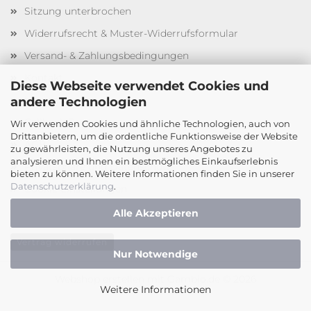
Sitzung unterbrochen
Widerrufsrecht & Muster-Widerrufsformular
Versand- & Zahlungsbedingungen
Kontakt
Diese Webseite verwendet Cookies und
Impressum
andere Technologien
Callback Service
Wir verwenden Cookies und ähnliche Technologien, auch von
Drittanbietern, um die ordentliche Funktionsweise der Website
AGB
zu gewährleisten, die Nutzung unseres Angebotes zu
analysieren und Ihnen ein bestmögliches Einkaufserlebnis
Privatsphäre und Datenschutz
bieten zu können. Weitere Informationen finden Sie in unserer
Datenschutzerklärung
.
Cookie Einstellungen
Alle Akzeptieren
Vertrag widerrufen
Nur Notwendige
Webshop erstellen
mit Gambio.de © 2026
Weitere Informationen