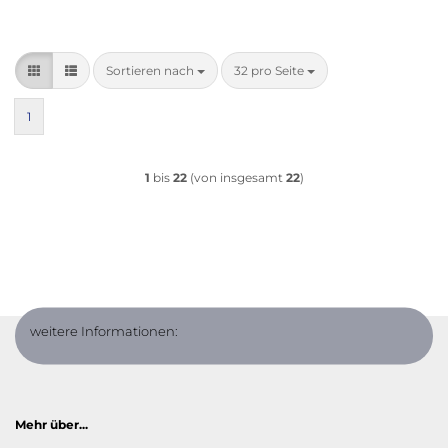
Sortieren nach
pro Seite
Sortieren nach
32 pro Seite
1
1
bis
22
(von insgesamt
22
)
weitere Informationen:
Mehr über...