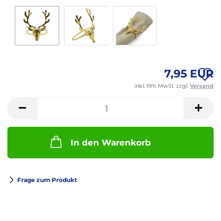
A
7,95 EUR
inkl. 19% MwSt. zzgl.
Versand
M
In den Warenkorb
Frage zum Produkt