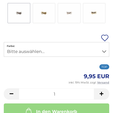
A
Farbe:
M
TOP
9,95 EUR
inkl. 19% MwSt. zzgl.
Versand
In den Warenkorb