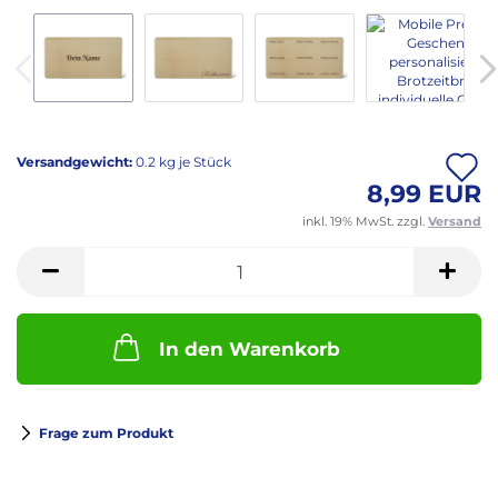
A
Versandgewicht:
0.2
kg je Stück
8,99 EUR
inkl. 19% MwSt. zzgl.
Versand
M
In den Warenkorb
Frage zum Produkt