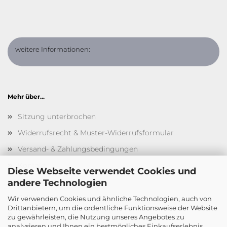
weitere Informationen:
Mehr über...
Sitzung unterbrochen
Widerrufsrecht & Muster-Widerrufsformular
Versand- & Zahlungsbedingungen
Kontakt
Diese Webseite verwendet Cookies und
Impressum
andere Technologien
Callback Service
Wir verwenden Cookies und ähnliche Technologien, auch von
Drittanbietern, um die ordentliche Funktionsweise der Website
AGB
zu gewährleisten, die Nutzung unseres Angebotes zu
analysieren und Ihnen ein bestmögliches Einkaufserlebnis